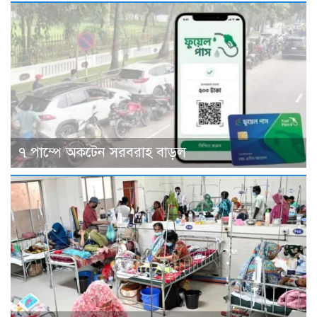
৭ পাম্পে অকটেন সরবরাহ বাড়ল