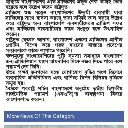
মাধ্যমে বাংলাদেশের প্রতি ব্রাজিলের প্রভূত নেক আগ্রহ তৈরি
হয়েছে বলে উল্লেখ করেন রাষ্ট্রদূত।
ব্রাজিলে শুল্ক সত্ত্বেও বাংলাদেশের উদ্যমী ব্যবসায়ী যারা
ব্রাজিলের সাথে ব্যবসা করছে তারা সত্যিই ভাল করছে উল্লেখ
করে রাষ্ট্রদূত অন্য বাংলাদেশি ব্যবসায়ীদেরও ব্রাজিল সফর
এবং ব্রাজিলের ব্যবসায়ীদের সাথে সংযুক্ত হতে উৎসাহিত
করেন।
রাষ্ট্রদূত ফেরেস জানান, বাংলাদেশ এখনো ব্রাজিলের প্রাণীজ
প্রোটিন, বিশেষ করে গরুর মাংসের বাজারে প্রবেশের
সম্ভাবনাকে কাজে লাগাতে পারেনি।
স্বল্পমূল্যে বাংলাদেশিদের পুষ্টি সমস্যা সমাধানে বাংলাদেশ
জন্য ব্রাজিলিয়ান মাংস আমদানির দিকে নজর দিতে পারে বলে
পরামর্শ দেন তিনি।
উভয় পক্ষই জনগণের মধ্যে যোগাযোগ বৃদ্ধির অংশ হিসেবে
ব্যবসায়িক প্রতিনিধিদল এবং বাণিজ্য মিশন বিনিময় বৃদ্ধিতে
সম্মত হয়।
বৈঠকে পররাষ্ট্র সচিব বাংলাদেশে অনুষ্ঠেয় তৃতীয় দ্বিপক্ষীয়
রাজনৈতিক পরামর্শ (এফওসি)’র ব্যবস্থাপনা বিষয়ে
আলোকপাত করেন।
More News Of This Category