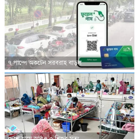
৭ পাম্পে অকটেন সরবরাহ বাড়ল
দেশে হামে আরও ৫ শিশুর মৃত্যু