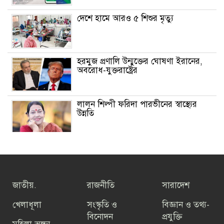
দেশে হামে আরও ৫ শিশুর মৃত্যু
হরমুজ প্রণালি উন্মুক্তের ঘোষণা ইরানের,
অবরোধ-যুক্তরাষ্ট্রের
লালন শিল্পী ফরিদা পারভীনের স্বাস্থ্যের
উন্নতি
গ্রাহকরা পাচ্ছেন ফ্রি ইন্টারনেট ডেটা -জুলাই
গণঅভ্যুত্থান দিবস পালনের অংশ হিসেবে
জাতীয়.
রাজনীতি
সারাদেশ
তফসিল ঘোষণার আগ পর্যন্ত ভোটার
হওয়ার সুযোগ পাবেন নাগরিকেরা
খেলাধূলা
সংস্কৃতি ও
বিজ্ঞান ও তথ্য-
বিনোদন
প্রযুক্তি