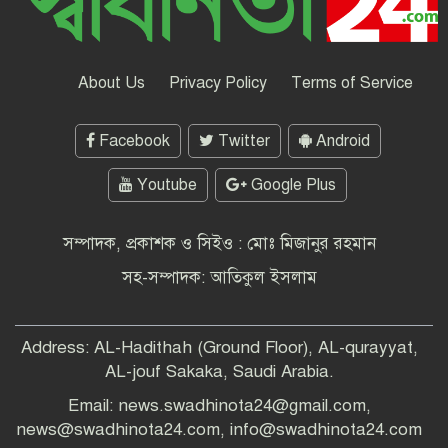
ফিরে দেখা-৩ জুলাই ২৪ : বিক্ষোভে উত্তাল
শিক্ষাঙ্গন, বিভিন্ন স্থানে সড়ক ও রেলপথ
About Us
Privacy Policy
Terms of Service
অবরোধ
Facebook
Twitter
Android
উইমেন’স এশিয়ান কাপের বাছাইয়ে উড়ন্ত
সূচনা বাংলাদেশের -বাহরাইনকে উড়িয়ে
বাছাই পর্ব শুরু
Youtube
Google Plus
শ্রীলংকাকে ৪৫৮ রানে অলআউট করেছে
সম্পাদক, প্রকাশক ও সিইও : মোঃ মিজানুর রহমান
বাংলাদেশ
সহ-সম্পাদক: আতিকুল ইসলাম
সারাদেশে এইচএসসি ও সমমান পরীক্ষা
Address: AL-Hadithah (Ground Floor), AL-qurayyat,
শুরু
AL-jouf Sakaka, Saudi Arabia.
Email: news.swadhinota24@gmail.com,
পরিবেশ সুরক্ষায় প্লাস্টিক বর্জনের আহ্বান
news@swadhinota24.com, info@swadhinota24.com