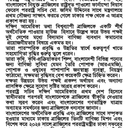
বাংলাদেশে নিযুক্ত ব্রাজিলের রাষ্ট্রদূত পাওলো ফার্নান্দো দিয়াস
ফেরেস পররাষ্ট্র সচিব মো. জসিম উদ্দিনের সাথে মন্ত্রণালয়ে
প্রথম সৌজন্য সাক্ষাৎ করতে গেলে ঢাকার পক্ষ থেকে এ আগ্রহ
প্রকাশ করা হয়।
দক্ষিণ আমেরিকা তথা বিশ্বব্যাপী ব্রাজিলকে একটি শীর্ষ
অর্থনৈতিক পাওয়ার হাউজ হিসাবে উল্লেখ করে উভয় পক্ষই
দুই দেশের মধ্যে বিদ্যমান বাণিজ্য ব্যবধান কমানোর
প্রয়োজনীয়তার বিষয়ে একমত হন।
তারা পারস্পরিক প্রবৃদ্ধি ও উন্নতির স্বার্থে গুরুত্বপূর্ণ খাতে
সহযোগিতা বৃদ্ধির গুরুত্ব তুলে ধরেন।
তারা কৃষি, কৃষি-প্রক্রিয়াকরণ শিল্প, বাংলাদেশী বিভিন্ন পন্যের
জন্য বাণিজ্য সুবিধা যেমন তৈরি পোশাক (আরএমজি),
পোশাক ও ওষুধের পাশাপাশি জনস্বাস্থ্য ব্যবস্থা, নিয়ন্ত্রণ
কাঠামো, সক্ষমতা বৃদ্ধিসহ বেশ কয়েকটি ক্ষেত্র চিহ্নিত করেন।
দক্ষতা উন্নয়নে উভয় পক্ষই প্রকল্প অর্থায়ন এবং অন্যান্য
প্রাসঙ্গিক ক্ষেত্রে সুযোগ সৃষ্টির আগ্রহ প্রকাশ করেন।
পররাষ্ট্র সচিব দক্ষিণ আমেরিকার প্রথম দেশ হিসেবে
স্বাধীনতার পরপরই বাংলাদেশকে ব্রাজিলের স্বীকৃতি দেওয়ার
কথা স্মরণ করেন এবং বাংলাদেশের গণতান্ত্রিক যাত্রায়
অব্যাহত সমর্থনের জন্য ব্রাজিলকে ধন্যবাদ জানান।
বাংলাদেশের অর্থনৈতিক প্রবৃদ্ধি এবং ব্রাজিলের সাথে সম্পৃকত
হওয়ার মাধ্যমে ঢাকায় ব্রাজিলের তিনটি বাণিজ্য মিশন এবং
বিশেষ করে ২০২৪ সালে ব্রাজিলের পররাষ্ট্রমন্ত্রীর ঢাকা সফরের