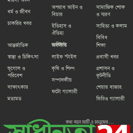
মহিলা অঙ্গন
তারেক রহমানের বিরুদ্ধে যারা কথা বলে
অপরাধ আইন ও
সামাজিক শোক
তারা গণতন্ত্রের শত্রু: বিএনপি মহাসচিব
ধর্ম ও জীবন
বিচার
ও স্মরণ
চাকরির খবর
ইতিহাস ও
সাহিত্য ও কলাম
আইসিসি ওয়ানডে র‌্যাংকিংয়ে নবম স্থানে
ঐতিহ্য
বাংলাদেশ
বিবিধ
রাশিফল
আন্তর্জাতিক
অর্থনীতি
শিক্ষা
স্বাস্থ্য ও চিকিৎসা
লাইফ স্টাইল
প্রবাসী খবর
বিএনপি এবং ১১ টি অঙ্গ ও সহযোগী
সংগঠন ছাড়া বিএনপির নামের বাকী সব
ভূগোল ও
কৃষি ও শিল্প
প্রশাসন ও
সংগঠন অবৈধ
পরিবেশ
কূটনীতি
সম্পাদকীয়
সাক্ষাৎকার
শেয়ার বাজার.
ফটো গ্যালারী
মতামত
ভিডিও গ্যালারী
গণতন্ত্রকে প্রাতিষ্ঠানিক রূপ দিতে ঐক্য
বজায় রাখার আহ্বান বেগম খালেদা জিয়ার
ফিরে দেখা-৪ জুলাই২৪ : ,উত্তাল সব
বিশ্ববিদ্যালয়,সারাদেশে ছাত্র ধর্মঘটের ডাক