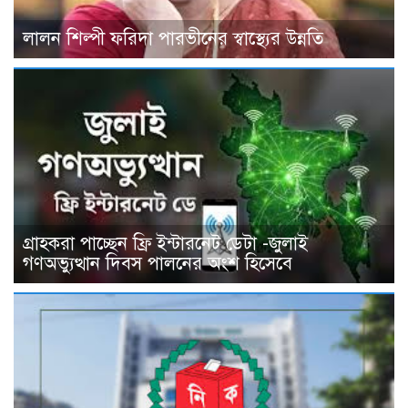
লালন শিল্পী ফরিদা পারভীনের স্বাস্থ্যের উন্নতি
গ্রাহকরা পাচ্ছেন ফ্রি ইন্টারনেট ডেটা -জুলাই
গণঅভ্যুত্থান দিবস পালনের অংশ হিসেবে