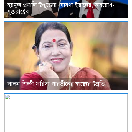
হরমুজ প্রণালি উন্মুক্তের ঘোষণা ইরানের, অবরোধ-
যুক্তরাষ্ট্রের
লালন শিল্পী ফরিদা পারভীনের স্বাস্থ্যের উন্নতি