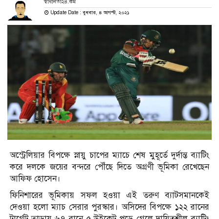
স্বাধীনতা২৪.কম
Update Date : বুধবার, ৪ আগস্ট, ২০২১
অস্ট্রেলিয়ার বিপক্ষে স্নায়ু চাপের ম্যাচে শেষ মুহূর্তে দুর্দান্ত ব্যাটিং
করে দলকে জয়ের বন্দরে পৌঁছে দিতে অগ্রণী ভূমিকা রেখেছেন
আফিফ হোসেন।
ফিনিশারের ভূমিকায় সফল হওয়া এই তরুণ ব্যাটসমানকেই
দেওয়া হলো ম্যাচ সেরার পুরস্কার। অসিদের বিপক্ষে ১২২ রানের
টার্গেট তাড়ায় ৬৭ রানে ৫ উইকেট পড়ে গেলে দায়িত্বশীল ব্যাটিং