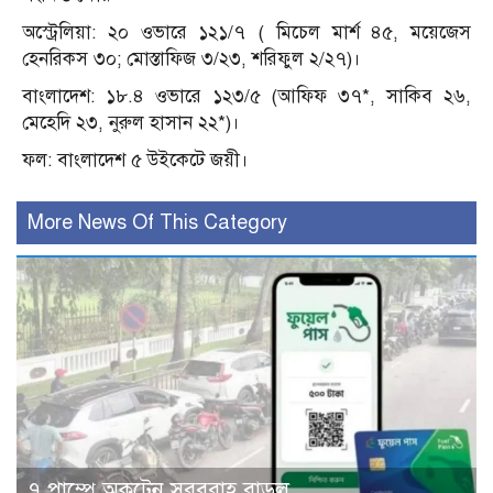
অস্ট্রেলিয়া: ২০ ওভারে ১২১/৭ ( মিচেল মার্শ ৪৫, ময়েজেস
হেনরিকস ৩০; মোস্তাফিজ ৩/২৩, শরিফুল ২/২৭)।
বাংলাদেশ: ১৮.৪ ওভারে ১২৩/৫ (আফিফ ৩৭*, সাকিব ২৬,
মেহেদি ২৩, নুরুল হাসান ২২*)।
ফল: বাংলাদেশ ৫ উইকেটে জয়ী।
More News Of This Category
৭ পাম্পে অকটেন সরবরাহ বাড়ল