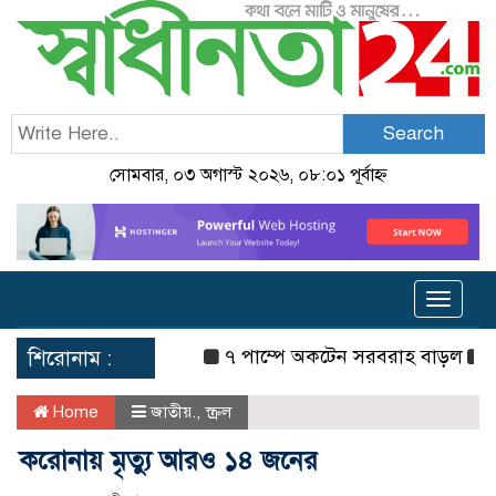
Search
সোমবার, ০৩ অগাস্ট ২০২৬, ০৮:০১ পূর্বাহ্ন
Toggle
navigat
৭ পাম্পে অকটেন সরবরাহ বাড়ল
দেশে 
শিরোনাম :
Home
জাতীয়.
,
স্ক্রল
করোনায় মৃত্যু আরও ১৪ জনের