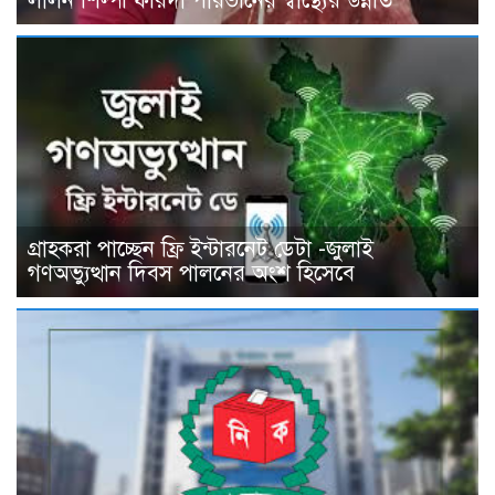
লালন শিল্পী ফরিদা পারভীনের স্বাস্থ্যের উন্নতি
গ্রাহকরা পাচ্ছেন ফ্রি ইন্টারনেট ডেটা -জুলাই
গণঅভ্যুত্থান দিবস পালনের অংশ হিসেবে