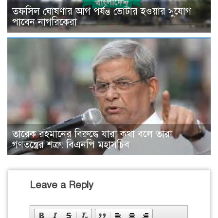
তফসিল ঘোষণার আগ পর্যন্ত ভোটার হওয়ার সুযোগ
পাবেন নাগরিকেরা
তারেক রহমানের বিরুদ্ধে যারা কথা বলে তারা
গণতন্ত্রের শত্রু: বিএনপি মহাসচিব
Leave a Reply