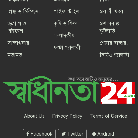
স্বাস্থ্য ও চিকিৎসা
লাইফ স্টাইল
প্রবাসী খবর
বিএনপি এবং ১১ টি অঙ্গ ও সহযোগী
সংগঠন ছাড়া বিএনপির নামের বাকী সব
ভূগোল ও
কৃষি ও শিল্প
প্রশাসন ও
সংগঠন অবৈধ
পরিবেশ
কূটনীতি
সম্পাদকীয়
সাক্ষাৎকার
শেয়ার বাজার.
ফটো গ্যালারী
মতামত
ভিডিও গ্যালারী
গণতন্ত্রকে প্রাতিষ্ঠানিক রূপ দিতে ঐক্য
বজায় রাখার আহ্বান বেগম খালেদা জিয়ার
ফিরে দেখা-৪ জুলাই২৪ : ,উত্তাল সব
বিশ্ববিদ্যালয়,সারাদেশে ছাত্র ধর্মঘটের ডাক
ফিরে দেখা-৩ জুলাই ২৪ : বিক্ষোভে উত্তাল
শিক্ষাঙ্গন, বিভিন্ন স্থানে সড়ক ও রেলপথ
About Us
Privacy Policy
Terms of Service
অবরোধ
Facebook
Twitter
Android
উইমেন’স এশিয়ান কাপের বাছাইয়ে উড়ন্ত