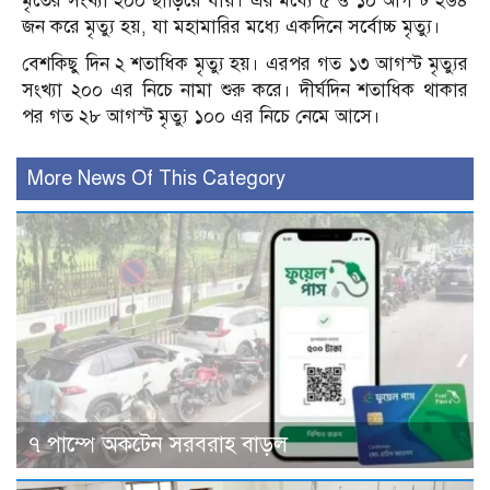
মৃতের সংখ্যা ২০০ ছাড়িয়ে যায়। এর মধ্যে ৫ ও ১০ আগস্ট ২৬৪
জন করে মৃত্যু হয়, যা মহামারির মধ্যে একদিনে সর্বোচ্চ মৃত্যু।
বেশকিছু দিন ২ শতাধিক মৃত্যু হয়। এরপর গত ১৩ আগস্ট মৃত্যুর
সংখ্যা ২০০ এর নিচে নামা শুরু করে। দীর্ঘদিন শতাধিক থাকার
পর গত ২৮ আগস্ট মৃত্যু ১০০ এর নিচে নেমে আসে।
More News Of This Category
৭ পাম্পে অকটেন সরবরাহ বাড়ল