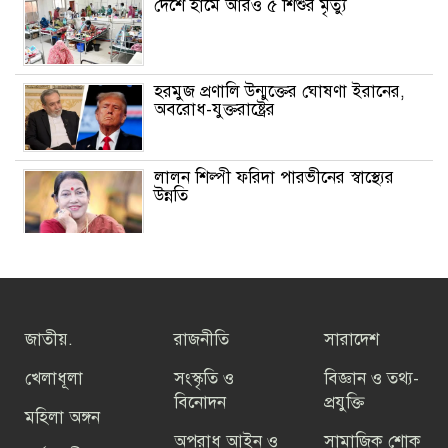
দেশে হামে আরও ৫ শিশুর মৃত্যু
হরমুজ প্রণালি উন্মুক্তের ঘোষণা ইরানের,
অবরোধ-যুক্তরাষ্ট্রের
লালন শিল্পী ফরিদা পারভীনের স্বাস্থ্যের
উন্নতি
গ্রাহকরা পাচ্ছেন ফ্রি ইন্টারনেট ডেটা -জুলাই
গণঅভ্যুত্থান দিবস পালনের অংশ হিসেবে
জাতীয়.
রাজনীতি
সারাদেশ
তফসিল ঘোষণার আগ পর্যন্ত ভোটার
হওয়ার সুযোগ পাবেন নাগরিকেরা
খেলাধূলা
সংস্কৃতি ও
বিজ্ঞান ও তথ্য-
বিনোদন
প্রযুক্তি
মহিলা অঙ্গন
তারেক রহমানের বিরুদ্ধে যারা কথা বলে
অপরাধ আইন ও
সামাজিক শোক