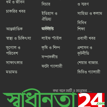
তারা গণতন্ত্রের শত্রু: বিএনপি মহাসচিব
ধর্ম ও জীবন
বিচার
ও স্মরণ
চাকরির খবর
ইতিহাস ও
সাহিত্য ও কলাম
আইসিসি ওয়ানডে র‌্যাংকিংয়ে নবম স্থানে
ঐতিহ্য
বাংলাদেশ
বিবিধ
রাশিফল
আন্তর্জাতিক
অর্থনীতি
শিক্ষা
স্বাস্থ্য ও চিকিৎসা
লাইফ স্টাইল
প্রবাসী খবর
বিএনপি এবং ১১ টি অঙ্গ ও সহযোগী
সংগঠন ছাড়া বিএনপির নামের বাকী সব
ভূগোল ও
কৃষি ও শিল্প
প্রশাসন ও
সংগঠন অবৈধ
পরিবেশ
কূটনীতি
সম্পাদকীয়
সাক্ষাৎকার
শেয়ার বাজার.
ফটো গ্যালারী
মতামত
ভিডিও গ্যালারী
গণতন্ত্রকে প্রাতিষ্ঠানিক রূপ দিতে ঐক্য
বজায় রাখার আহ্বান বেগম খালেদা জিয়ার
ফিরে দেখা-৪ জুলাই২৪ : ,উত্তাল সব
বিশ্ববিদ্যালয়,সারাদেশে ছাত্র ধর্মঘটের ডাক