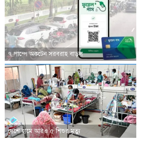
৭ পাম্পে অকটেন সরবরাহ বাড়ল
দেশে হামে আরও ৫ শিশুর মৃত্যু