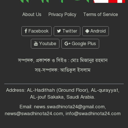
ফিরে দেখা-৩ জুলাই ২৪ : বিক্ষোভে উত্তাল
শিক্ষাঙ্গন, বিভিন্ন স্থানে সড়ক ও রেলপথ
About Us
Privacy Policy
Terms of Service
অবরোধ
Facebook
Twitter
Android
উইমেন’স এশিয়ান কাপের বাছাইয়ে উড়ন্ত
সূচনা বাংলাদেশের -বাহরাইনকে উড়িয়ে
বাছাই পর্ব শুরু
Youtube
Google Plus
শ্রীলংকাকে ৪৫৮ রানে অলআউট করেছে
সম্পাদক, প্রকাশক ও সিইও : মোঃ মিজানুর রহমান
বাংলাদেশ
সহ-সম্পাদক: আতিকুল ইসলাম
সারাদেশে এইচএসসি ও সমমান পরীক্ষা
Address: AL-Hadithah (Ground Floor), AL-qurayyat,
শুরু
AL-jouf Sakaka, Saudi Arabia.
Email: news.swadhinota24@gmail.com,
পরিবেশ সুরক্ষায় প্লাস্টিক বর্জনের আহ্বান
news@swadhinota24.com, info@swadhinota24.com