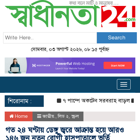
Search
সোমবার, ০৩ অগাস্ট ২০২৬, ০৮:১৫ পূর্বাহ্ন
Toggle
navigat
৭ পাম্পে অকটেন সরবরাহ বাড়ল
দেশে 
শিরোনাম :
Home
জাতীয়.
,
লিড ২
,
স্ক্রল
গত ২৪ ঘণ্টায় ডেঙ্গু জ্বরে আক্রান্ত হয়ে আরও
১৪৬ জন নতুন রোগী হাসপাতালে ভর্তি