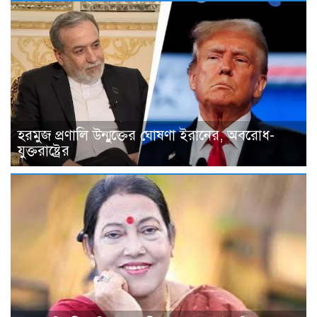
হরমুজ প্রণালি উন্মুক্তের ঘোষণা ইরানের, অবরোধ-
যুক্তরাষ্ট্রের