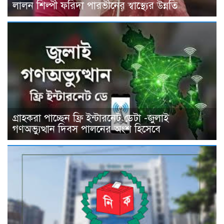
লালন শিল্পী ফরিদা পারভীনের স্বাস্থ্যের উন্নতি
গ্রাহকরা পাচ্ছেন ফ্রি ইন্টারনেট ডেটা -জুলাই
গণঅভ্যুত্থান দিবস পালনের অংশ হিসেবে