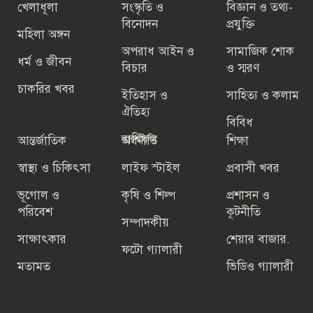
খেলাধূলা
সংস্কৃতি ও
বিজ্ঞান ও তথ্য-
বিনোদন
প্রযুক্তি
তারেক রহমানের বিরুদ্ধে যারা কথা বলে
মহিলা অঙ্গন
তারা গণতন্ত্রের শত্রু: বিএনপি মহাসচিব
অপরাধ আইন ও
সামাজিক শোক
ধর্ম ও জীবন
বিচার
ও স্মরণ
চাকরির খবর
আইসিসি ওয়ানডে র‌্যাংকিংয়ে নবম স্থানে
ইতিহাস ও
সাহিত্য ও কলাম
বাংলাদেশ
ঐতিহ্য
বিবিধ
রাশিফল
আন্তর্জাতিক
অর্থনীতি
শিক্ষা
বিএনপি এবং ১১ টি অঙ্গ ও সহযোগী
স্বাস্থ্য ও চিকিৎসা
লাইফ স্টাইল
প্রবাসী খবর
সংগঠন ছাড়া বিএনপির নামের বাকী সব
সংগঠন অবৈধ
ভূগোল ও
কৃষি ও শিল্প
প্রশাসন ও
পরিবেশ
কূটনীতি
সম্পাদকীয়
সাক্ষাৎকার
শেয়ার বাজার.
ফটো গ্যালারী
গণতন্ত্রকে প্রাতিষ্ঠানিক রূপ দিতে ঐক্য
বজায় রাখার আহ্বান বেগম খালেদা জিয়ার
মতামত
ভিডিও গ্যালারী