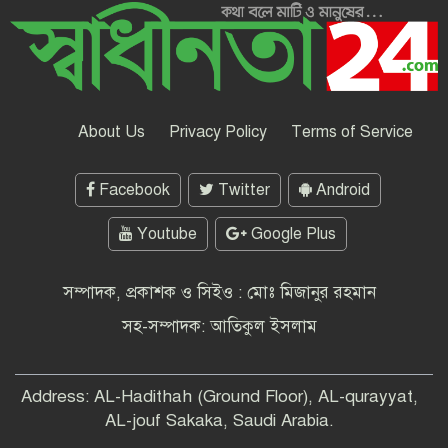
ফিরে দেখা-৪ জুলাই২৪ : ,উত্তাল সব
বিশ্ববিদ্যালয়,সারাদেশে ছাত্র ধর্মঘটের ডাক
ফিরে দেখা-৩ জুলাই ২৪ : বিক্ষোভে উত্তাল
শিক্ষাঙ্গন, বিভিন্ন স্থানে সড়ক ও রেলপথ
অবরোধ
About Us
Privacy Policy
Terms of Service
উইমেন’স এশিয়ান কাপের বাছাইয়ে উড়ন্ত
Facebook
Twitter
Android
সূচনা বাংলাদেশের -বাহরাইনকে উড়িয়ে
বাছাই পর্ব শুরু
Youtube
Google Plus
শ্রীলংকাকে ৪৫৮ রানে অলআউট করেছে
বাংলাদেশ
সম্পাদক, প্রকাশক ও সিইও : মোঃ মিজানুর রহমান
সহ-সম্পাদক: আতিকুল ইসলাম
সারাদেশে এইচএসসি ও সমমান পরীক্ষা
শুরু
Address: AL-Hadithah (Ground Floor), AL-qurayyat,
AL-jouf Sakaka, Saudi Arabia.
পরিবেশ সুরক্ষায় প্লাস্টিক বর্জনের আহ্বান