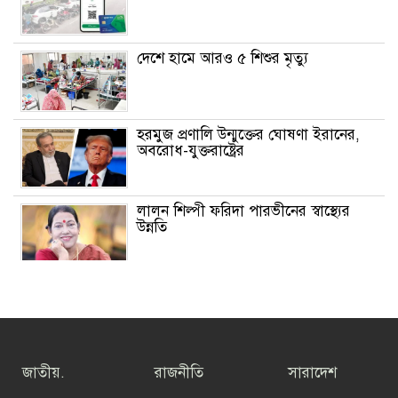
দেশে হামে আরও ৫ শিশুর মৃত্যু
হরমুজ প্রণালি উন্মুক্তের ঘোষণা ইরানের,
অবরোধ-যুক্তরাষ্ট্রের
লালন শিল্পী ফরিদা পারভীনের স্বাস্থ্যের
উন্নতি
গ্রাহকরা পাচ্ছেন ফ্রি ইন্টারনেট ডেটা -জুলাই
গণঅভ্যুত্থান দিবস পালনের অংশ হিসেবে
তফসিল ঘোষণার আগ পর্যন্ত ভোটার
জাতীয়.
রাজনীতি
সারাদেশ
হওয়ার সুযোগ পাবেন নাগরিকেরা