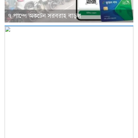
৭ পাম্পে অকটেন সরবরাহ বাড়ল