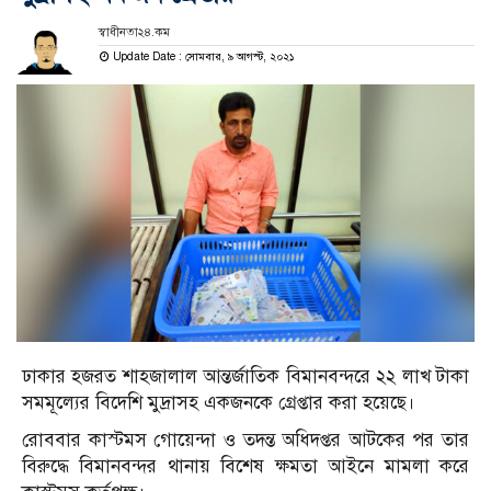
স্বাধীনতা২৪.কম
Update Date : সোমবার, ৯ আগস্ট, ২০২১
ঢাকার হজরত শাহজালাল আন্তর্জাতিক বিমানবন্দরে ২২ লাখ টাকা
সমমূল্যের বিদেশি মুদ্রাসহ একজনকে গ্রেপ্তার করা হয়েছে।
রোববার কাস্টমস গোয়েন্দা ও তদন্ত অধিদপ্তর আটকের পর তার
বিরুদ্ধে বিমানবন্দর থানায় বিশেষ ক্ষমতা আইনে মামলা করে