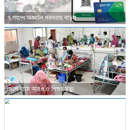
৭ পাম্পে অকটেন সরবরাহ বাড়ল
দেশে হামে আরও ৫ শিশুর মৃত্যু