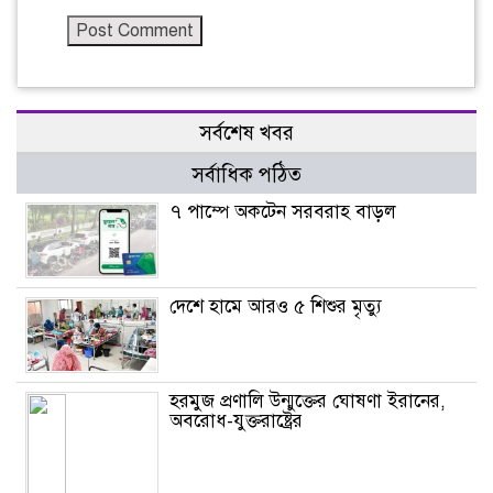
সর্বশেষ খবর
সর্বাধিক পঠিত
৭ পাম্পে অকটেন সরবরাহ বাড়ল
দেশে হামে আরও ৫ শিশুর মৃত্যু
হরমুজ প্রণালি উন্মুক্তের ঘোষণা ইরানের,
অবরোধ-যুক্তরাষ্ট্রের