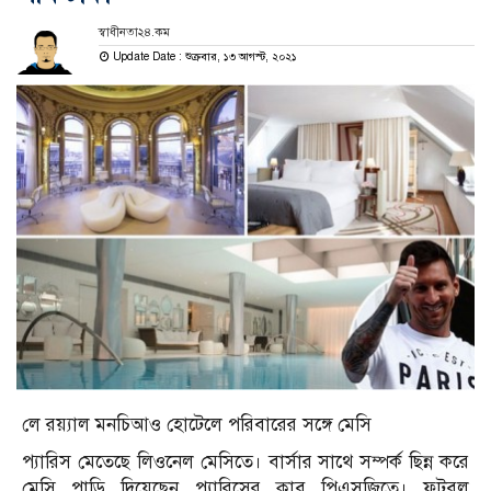
স্বাধীনতা২৪.কম
Update Date : শুক্রবার, ১৩ আগস্ট, ২০২১
লে রয়্যাল মনচিআও হোটেলে পরিবারের সঙ্গে মেসি
প্যারিস মেতেছে লিওনেল মেসিতে। বার্সার সাথে সম্পর্ক ছিন্ন করে
মেসি পাড়ি দিয়েছেন প্যারিসের ক্লাব পিএসজিতে। ফুটবল