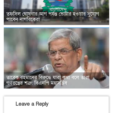
তফসিল ঘোষণার আগ পর্যন্ত ভোটার হওয়ার সুযোগ
পাবেন নাগরিকেরা
তারেক রহমানের বিরুদ্ধে যারা কথা বলে তারা
গণতন্ত্রের শত্রু: বিএনপি মহাসচিব
Leave a Reply