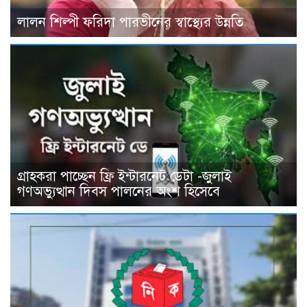
লালন শিল্পী ফরিদা পারভীনের স্বাস্থ্যের উন্নতি
গ্রাহকরা পাচ্ছেন ফ্রি ইন্টারনেট ডেটা -জুলাই
গণঅভ্যুত্থান দিবস পালনের অংশ হিসেবে