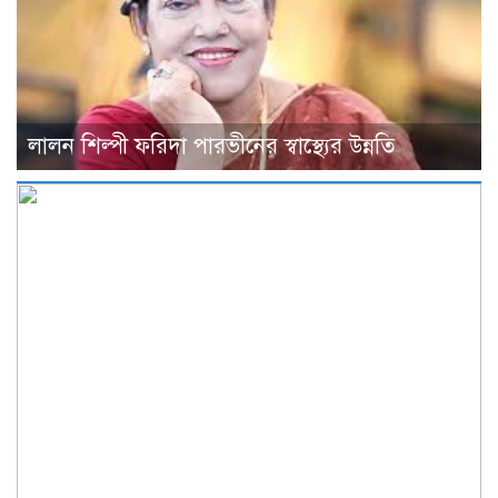
লালন শিল্পী ফরিদা পারভীনের স্বাস্থ্যের উন্নতি