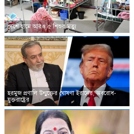
দেশে হামে আরও ৫ শিশুর মৃত্যু
হরমুজ প্রণালি উন্মুক্তের ঘোষণা ইরানের, অবরোধ-
যুক্তরাষ্ট্রের