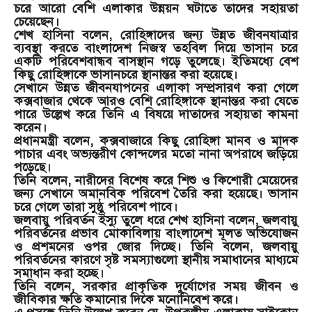
চরে আরো বেশি এলাকার উন্নয়ন ঘটাতে তাদের সহায়তা
চেয়েছেন।
শেখ হাসিনা বলেন, রোহিঙ্গাদের জন্য উন্নত জীবনযাত্রার
ব্যবস্থা করতে বাংলাদেশ নিজস্ব তহবিল দিয়ে ভাসান চরে
একটি পরিবেশবান্ধব বাসস্থান গড়ে তুলেছে। ইতিমধ্যে বেশ
কিছু রোহিঙ্গাকে ভাসানচরে স্থানান্তর করা হয়েছে।
সেখানে উন্নত জীবনযাপনের এলাকা সম্প্রসারণ করা গেলে
কক্সবাজার থেকে আরও বেশি রোহিঙ্গাকে স্থানান্তর করা যেতে
পারে উল্লেখ করে তিনি এ বিষয়ে দাতাদের সহায়তা কামনা
করেন।
প্রধানমন্ত্রী বলেন, কক্সবাজারে কিছু রোহিঙ্গা মানব ও মাদক
পাচার এবং অভ্যন্তরীণ কোন্দলের মতো নানা অপরাধে জড়িয়ে
পড়েছে।
তিনি বলেন, নারীদের বিশেষ করে শিশু ও কিশোরী মেয়েদের
জন্য সেখানে অমানবিক পরিবেশ তৈরি করা হয়েছে। ভাসান
চরে গেলে তারা সুষ্ঠু পরিবেশ পাবে।
জলবায়ু পরিবর্তন ইস্যু তুলে ধরে শেখ হাসিনা বলেন, জলবায়ু
পরিবর্তনের প্রভাব মোকাবিলায় বাংলাদেশ মূলত অভিযোজন
ও প্রশমনের ওপর জোর দিচ্ছে। তিনি বলেন, জলবায়ু
পরিবর্তনের কারণে সৃষ্ট সমস্যাগুলো স্থানীয় সমাধানের মাধ্যমে
সমাধান করা হচ্ছে।
তিনি বলেন, সরকার প্রাকৃতিক দুর্যোগের সময় জীবন ও
জীবিকার ক্ষতি কমানোর দিকে মনোনিবেশ করে।