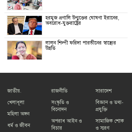
হরমুজ প্রণালি উন্মুক্তের ঘোষণা ইরানের,
অবরোধ-যুক্তরাষ্ট্রের
লালন শিল্পী ফরিদা পারভীনের স্বাস্থ্যের
উন্নতি
গ্রাহকরা পাচ্ছেন ফ্রি ইন্টারনেট ডেটা -জুলাই
গণঅভ্যুত্থান দিবস পালনের অংশ হিসেবে
জাতীয়.
রাজনীতি
সারাদেশ
তফসিল ঘোষণার আগ পর্যন্ত ভোটার
হওয়ার সুযোগ পাবেন নাগরিকেরা
খেলাধূলা
সংস্কৃতি ও
বিজ্ঞান ও তথ্য-
বিনোদন
প্রযুক্তি
মহিলা অঙ্গন
তারেক রহমানের বিরুদ্ধে যারা কথা বলে
অপরাধ আইন ও
সামাজিক শোক
তারা গণতন্ত্রের শত্রু: বিএনপি মহাসচিব
ধর্ম ও জীবন
বিচার
ও স্মরণ