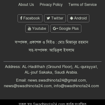
শিক্ষাঙ্গন, বিভিন্ন স্থানে সড়ক ও রেলপথ
About Us
Privacy Policy
Terms of Service
অবরোধ
Facebook
Twitter
Android
উইমেন’স এশিয়ান কাপের বাছাইয়ে উড়ন্ত
সূচনা বাংলাদেশের -বাহরাইনকে উড়িয়ে
বাছাই পর্ব শুরু
Youtube
Google Plus
শ্রীলংকাকে ৪৫৮ রানে অলআউট করেছে
সম্পাদক, প্রকাশক ও সিইও : মোঃ মিজানুর রহমান
বাংলাদেশ
সহ-সম্পাদক: আতিকুল ইসলাম
সারাদেশে এইচএসসি ও সমমান পরীক্ষা
Address: AL-Hadithah (Ground Floor), AL-qurayyat,
শুরু
AL-jouf Sakaka, Saudi Arabia.
Email: news.swadhinota24@gmail.com,
পরিবেশ সুরক্ষায় প্লাস্টিক বর্জনের আহ্বান
news@swadhinota24.com, info@swadhinota24.com
শিক্ষার্থীকে ধর্ষণ মামলায় গায়ক নোবেলের
সকল স্বত্ব Swadhinota24.com কর্তৃক সংরক্ষিত