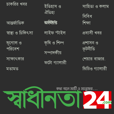
চাকরির খবর
ইতিহাস ও
সাহিত্য ও কলাম
আইসিসি ওয়ানডে র‌্যাংকিংয়ে নবম স্থানে
ঐতিহ্য
বাংলাদেশ
বিবিধ
রাশিফল
আন্তর্জাতিক
অর্থনীতি
শিক্ষা
স্বাস্থ্য ও চিকিৎসা
লাইফ স্টাইল
প্রবাসী খবর
বিএনপি এবং ১১ টি অঙ্গ ও সহযোগী
সংগঠন ছাড়া বিএনপির নামের বাকী সব
ভূগোল ও
কৃষি ও শিল্প
প্রশাসন ও
সংগঠন অবৈধ
পরিবেশ
কূটনীতি
সম্পাদকীয়
সাক্ষাৎকার
শেয়ার বাজার.
ফটো গ্যালারী
মতামত
ভিডিও গ্যালারী
গণতন্ত্রকে প্রাতিষ্ঠানিক রূপ দিতে ঐক্য
বজায় রাখার আহ্বান বেগম খালেদা জিয়ার
ফিরে দেখা-৪ জুলাই২৪ : ,উত্তাল সব
বিশ্ববিদ্যালয়,সারাদেশে ছাত্র ধর্মঘটের ডাক
ফিরে দেখা-৩ জুলাই ২৪ : বিক্ষোভে উত্তাল