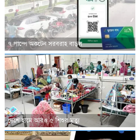
৭ পাম্পে অকটেন সরবরাহ বাড়ল
দেশে হামে আরও ৫ শিশুর মৃত্যু