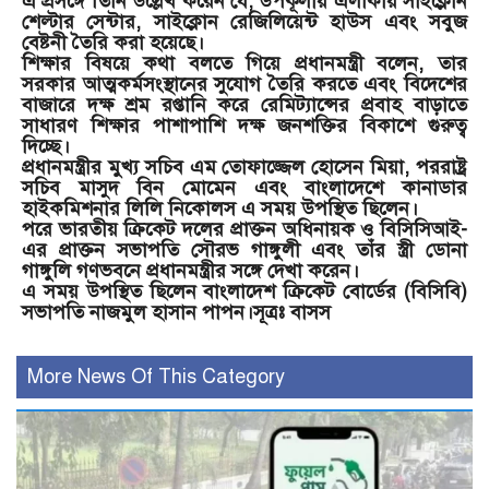
এ প্রসঙ্গে তিনি উল্লেখ করেন যে, উপকূলীয় এলাকায় সাইক্লোন
শেল্টার সেন্টার, সাইক্লোন রেজিলিয়েন্ট হাউস এবং সবুজ
বেষ্টনী তৈরি করা হয়েছে।
শিক্ষার বিষয়ে কথা বলতে গিয়ে প্রধানমন্ত্রী বলেন, তার
সরকার আত্মকর্মসংস্থানের সুযোগ তৈরি করতে এবং বিদেশের
বাজারে দক্ষ শ্রম রপ্তানি করে রেমিট্যান্সের প্রবাহ বাড়াতে
সাধারণ শিক্ষার পাশাপাশি দক্ষ জনশক্তির বিকাশে গুরুত্ব
দিচ্ছে।
প্রধানমন্ত্রীর মুখ্য সচিব এম তোফাজ্জেল হোসেন মিয়া, পররাষ্ট্র
সচিব মাসুদ বিন মোমেন এবং বাংলাদেশে কানাডার
হাইকমিশনার লিলি নিকোলস এ সময় উপস্থিত ছিলেন।
পরে ভারতীয় ক্রিকেট দলের প্রাক্তন অধিনায়ক ও বিসিসিআই-
এর প্রাক্তন সভাপতি সৌরভ গাঙ্গুলী এবং তাঁর স্ত্রী ডোনা
গাঙ্গুলি গণভবনে প্রধানমন্ত্রীর সঙ্গে দেখা করেন।
এ সময় উপস্থিত ছিলেন বাংলাদেশ ক্রিকেট বোর্ডের (বিসিবি)
সভাপতি নাজমুল হাসান পাপন।সূত্রঃ বাসস
More News Of This Category