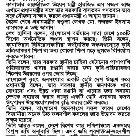
কানাডার আন্তর্জাতিক উন্নয়ন মন্ত্রী হারজিত এস সজ্জন আজ
এখানে প্রধানমন্ত্রীর সঙ্গে তার সরকারি বাসভবন গণভবনে তার
সঙ্গে সৌজন্য সাক্ষাৎ করলে প্রধানমন্ত্রী এ আহ্বান জানান।
বৈঠক শেষে প্রধানমন্ত্রীর বক্তৃতা লেখক মো. নজরুল ইসলাম
বাসসকে এ তথ্য জানান।
শেখ হাসিনা বলেন, বাংলাদেশ বর্তমানে সারা দেশে ১০০টি
বিশেষ অর্থনৈতিক অঞ্চল স্থাপন করছে। তিনি বলেন,
কানাডিয়ান বিনিয়োগকারীরা অর্থনৈতিক অঞ্চলগুলোতে কৃষি
প্রক্রিয়াকরণ শিল্প বা অন্য কোনো শিল্প গড়ে তুলতে বিনিয়োগ
করতে পারেন।
তিনি বলেন, তার সরকার স্থানীয় চাহিদা মেটানোর পাশাপাশি
প্রক্রিয়াজাত খাবার রপ্তানি করার জন্য কৃষি-প্রক্রিয়াকরণ
শিল্পের উন্নয়নের ওপর জোর দিচ্ছে।
বাংলাদেশ বৃহৎ জনসংখ্যার একটি ছোট দেশ উল্লেখ করে
প্রধানমন্ত্রী বলেন, তার সরকার স্থানীয় জনগণকে খাদ্য
যোগানো এবং উদ্বৃত্ত খাদ্য রপ্তানি বা খাদ্যের জন্য অন্যান্য
দেশকে সহায়তা করার লক্ষ্যে একটি ছোট এলাকায় ফসল
উৎপাদন উল্লেখযোগ্যভাবে বৃদ্ধি করার চেষ্টা করছে।
তিনি বলেন, বাংলাদেশ অনেকাংশে সফল কারণ দেশের
বিজ্ঞানীরা অনেক উচ্চ ফলনশীল ফসলের জাত উদ্ভাবন করতে
সক্ষম হয়েছে।
তিনি আরও বলেন, দেশে বিশেষ করে দক্ষিণাঞ্চলে একসময়
বিপুল জমি অনাবাদি ছিল। এসব জমি লবণাক্ততা-সহনশীল