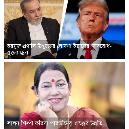
হরমুজ প্রণালি উন্মুক্তের ঘোষণা ইরানের, অবরোধ-
যুক্তরাষ্ট্রের
লালন শিল্পী ফরিদা পারভীনের স্বাস্থ্যের উন্নতি