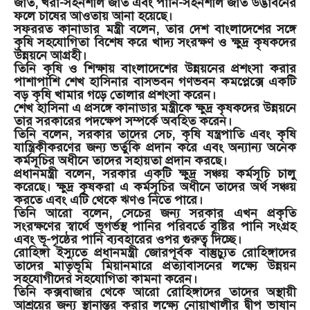
জাত, খরা-সহনশীল জাত এবং পানি-সহনশীল জাত উদ্ভাবনের
ফলে চাষের আওতায় আনা হয়েছে।
সফররত কানাডার মন্ত্রী বলেন, তার দেশ বাংলাদেশের সঙ্গে
কৃষি সহযোগিতা বিশেষ করে খাদ্য সংরক্ষণ ও ক্ষুদ্র কৃষকদের
উন্নয়নে আগ্রহী।
তিনি কৃষি ও শিক্ষায় বাংলাদেশের উন্নয়নের প্রশংসা করার
পাশাপাশি শেখ হাসিনার বাসভবন গণভবন কমপ্লেক্সে একটি
বড় কৃষি খামার গড়ে তোলার প্রশংসা করেন।
শেখ হাসিনা এ প্রসঙ্গে কানাডার মন্ত্রীকে ক্ষুদ্র কৃষকদের উন্নয়নে
তার সরকারের পদক্ষেপ সম্পর্কে অবহিত করেন।
তিনি বলেন, সরকার তাদের সেচ, কৃষি যন্ত্রপাতি এবং কৃষি
যান্ত্রিকীকরণের জন্য ভর্তুকি প্রদান করে এবং অন্যান্য অনেক
কর্মসূচির অধীনে তাদের সহায়তা প্রদান করছে।
প্রধানমন্ত্রী বলেন, সরকার একটি ক্ষুদ্র সঞ্চয় কর্মসূচি চালু
করেছে। ক্ষুদ্র কৃষকরা এ কর্মসূচির অধীনে তাদের অর্থ সঞ্চয়
করতে এবং এটি থেকে ঋণও নিতে পারে।
তিনি আরো বলেন, সেচের জন্য সরকার এখন প্রকৃতি
সংরক্ষণের স্বার্থে ভূগর্ভস্থ পানির পরিবর্তে বৃষ্টির পানি সংগ্রহ
এবং ভূ-পৃষ্ঠের পানি ব্যবহারের ওপর গুরুত্ব দিচ্ছে।
রোহিঙ্গা ইস্যুতে প্রধানমন্ত্রী জোরপূর্বক বাস্তুচ্যুত রোহিঙ্গাদের
তাদের মাতৃভূমি মিয়ানমারে প্রত্যাবাসনের লক্ষ্যে উন্নয়ন
সহযোগীদের সহযোগিতা কামনা করেন।
তিনি কক্সবাজার থেকে আরো রোহিঙ্গাদের তাদের অস্থায়ী
আশ্রয়ের জন্য স্থানান্তর করার লক্ষ্যে নোয়াখালীর দ্বীপ ভাষান