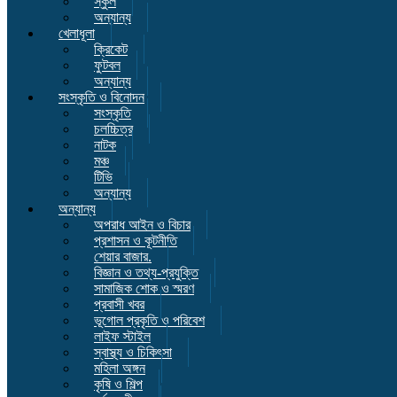
স্কুল
অন্যান্য
খেলাধূলা
ক্রিকেট
ফুটবল
অন্যান্য
সংস্কৃতি ও বিনোদন
সংস্কৃতি
চলচ্চিত্র
নাটক
মঞ্চ
টিভি
অন্যান্য
অন্যান্য
অপরাধ আইন ও বিচার
প্রশাসন ও কূটনীতি
শেয়ার বাজার.
বিজ্ঞান ও তথ্য-প্রযুক্তি
সামাজিক শোক ও স্মরণ
প্রবাসী খবর
ভূগোল প্রকৃতি ও পরিবেশ
লাইফ স্টাইল
স্বাস্থ্য ও চিকিৎসা
মহিলা অঙ্গন
কৃষি ও শিল্প