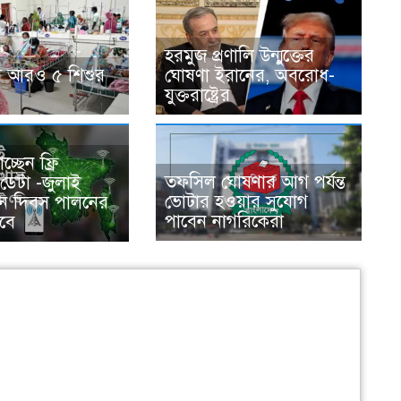
হরমুজ প্রণালি উন্মুক্তের
ে আরও ৫ শিশুর
ঘোষণা ইরানের, অবরোধ-
যুক্তরাষ্ট্রের
চ্ছেন ফ্রি
তফসিল ঘোষণার আগ পর্যন্ত
 ডেটা -জুলাই
ভোটার হওয়ার সুযোগ
থান দিবস পালনের
পাবেন নাগরিকেরা
বে