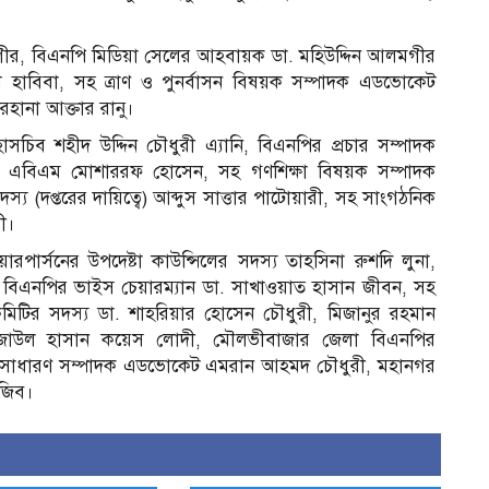
মগীর, বিএনপি মিডিয়া সেলের আহবায়ক ডা. মহিউদ্দিন আলমগীর
া হাবিবা, সহ ত্রাণ ও পুনর্বাসন বিষয়ক সম্পাদক এডভোকেট
েহানা আক্তার রানু।
াসচিব শহীদ উদ্দিন চৌধুরী এ্যানি, বিএনপির প্রচার সম্পাদক
্পাদক এবিএম মোশাররফ হোসেন, সহ গণশিক্ষা বিষয়ক সম্পাদক
স্য (দপ্তরের দায়িত্বে) আব্দুস সাত্তার পাটোয়ারী, সহ সাংগঠনিক
ী।
রপার্সনের উপদেষ্টা কাউন্সিলের সদস্য তাহসিনা রুশদি লুনা,
ী, বিএনপির ভাইস চেয়ারম্যান ডা. সাখাওয়াত হাসান জীবন, সহ
ী কমিটির সদস্য ডা. শাহরিয়ার হোসেন চৌধুরী, মিজানুর রহমান
 রেজাউল হাসান কয়েস লোদী, মৌলভীবাজার জেলা বিএনপির
সাধারণ সম্পাদক এডভোকেট এমরান আহমদ চৌধুরী, মহানগর
নজিব।