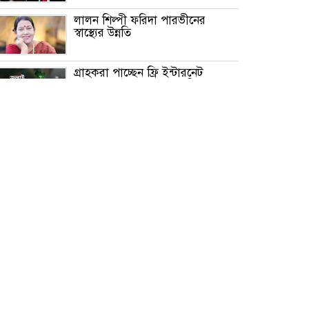
লালন শিল্পী ফরিদা পারভীনের
স্বাস্থ্যের উন্নতি
গ্রাহকরা পাচ্ছেন ফ্রি ইন্টারনেট
ডেটা -জুলাই গণঅভ্যুত্থান দিবস
পালনের অংশ হিসেবে
তফসিল ঘোষণার আগ পর্যন্ত ভোটার
হওয়ার সুযোগ পাবেন নাগরিকেরা
তারেক রহমানের বিরুদ্ধে যারা কথা
বলে তারা গণতন্ত্রের শত্রু: বিএনপি
মহাসচিব
আইসিসি ওয়ানডে র‌্যাংকিংয়ে নবম
স্থানে বাংলাদেশ
বিএনপি এবং ১১ টি অঙ্গ ও সহযোগী