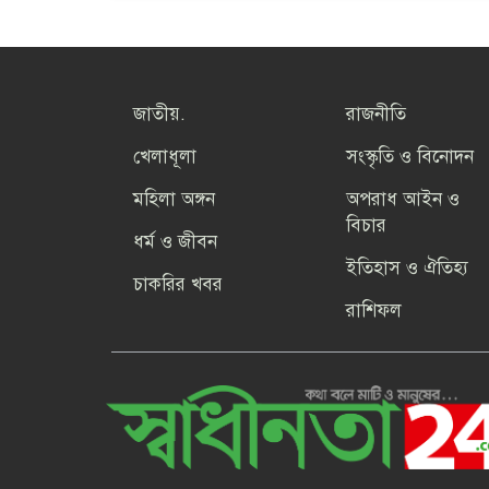
জাতীয়.
রাজনীতি
খেলাধূলা
সংস্কৃতি ও বিনোদন
মহিলা অঙ্গন
অপরাধ আইন ও
বিচার
ধর্ম ও জীবন
ইতিহাস ও ঐতিহ্য
চাকরির খবর
রাশিফল