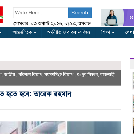
Search
সোমবার, ০৩ অগাস্ট ২০২৬, ০১:০২ অপরাহ্ন
আন্তর্জাতিক
অর্থনীতি ও ব্যবসা-বণিজ্য
শিক্ষা
খেলা
গ
,
জাতীয়.
,
বরিশাল বিভাগ
,
ময়মনসিংহ বিভাগ.
,
রংপুর বিভাগ
,
রাজশাহী
তিতে হতে হবে: তারেক রহমান