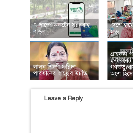
৭ পাম্পে অকটেন সরবরাহ
দেশে হাম
বাড়ল
মৃত্যু
গ্রাহকরা পা
ইন্টারনেট
লালন শিল্পী ফরিদা
গণঅভ্যুত্
পারভীনের স্বাস্থ্যের উন্নতি
অংশ হিসে
Leave a Reply